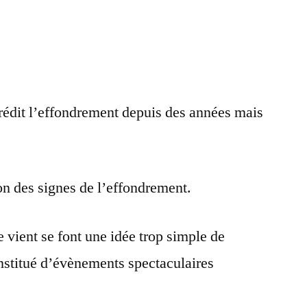
négatifs
danger
imminent
rédit l’effondrement depuis des années mais
ion des signes de l’effondrement.
 vient se font une idée trop simple de
onstitué d’évènements spectaculaires