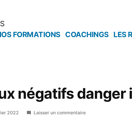
ES
NOS FORMATIONS
COACHINGS
LES 
taux négatifs danger
sur
rier 2022
Laisser un commentaire
Inflation
taux