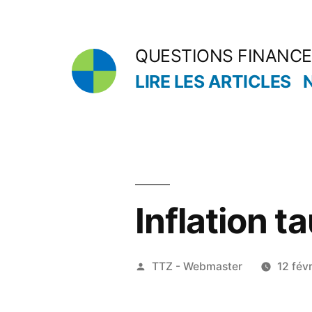
Aller
au
QUESTIONS FINANC
contenu
LIRE LES ARTICLES
Inflation 
Publié
TTZ - Webmaster
12 fév
par