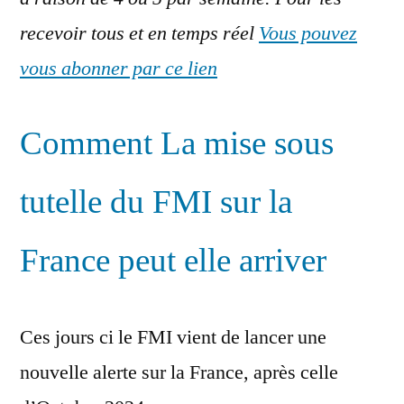
abonnés
recevoir tous et en temps réel
Vous pouvez
Mai
2025:La
vous abonner par ce lien
mise
sous
Comment La mise sous
tutelle
du
FMI
tutelle du FMI sur la
sur
la
France peut elle arriver
France.
Les
Etats
Ces jours ci le FMI vient de lancer une
Unis
au
nouvelle alerte sur la France, après celle
bord