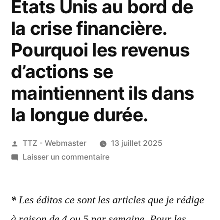
Etats Unis au bord de
la crise financière.
Pourquoi les revenus
d’actions se
maintiennent ils dans
la longue durée.
Publié
TTZ - Webmaster
13 juillet 2025
par
sur
Laisser un commentaire
Best
of
*
Les éditos ce sont les articles que je rédige
Editos*
aux
à raison de 4 ou 5 par semaine. Pour les