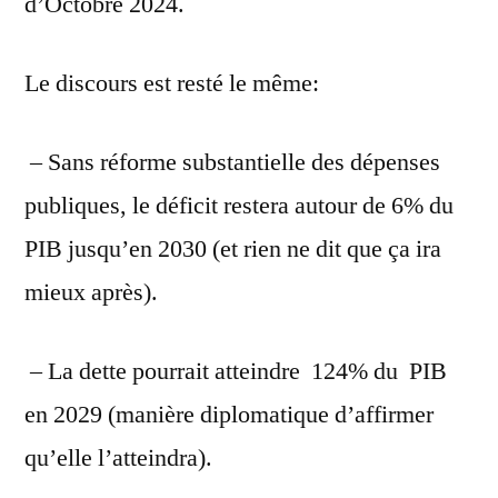
d’Octobre 2024.
de
la
crise
Le discours est resté le même:
financière.
Pourquoi
– Sans réforme substantielle des dépenses
les
revenus
publiques, le déficit restera autour de 6% du
d’actions
PIB jusqu’en 2030 (et rien ne dit que ça ira
se
mieux après).
maintiennent
ils
dans
– La dette pourrait atteindre 124% du PIB
la
en 2029 (manière diplomatique d’affirmer
longue
durée.
qu’elle l’atteindra).