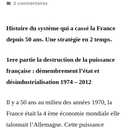
par
sur
3 commentaires
Histoire
du
Histoire du système qui a cassé la France
système
qui
depuis 50 ans. Une stratégie en 2 temps.
a
cassé
1ere partie la destruction de la puissance
la
France
française : démembrement l’état et
depuis
désindustrialisation 1974 – 2012
50
ans
Il y a 50 ans au milieu des années 1970, la
France était la 4 ème économie mondiale elle
talonnait l’Allemagne. Cette puissance